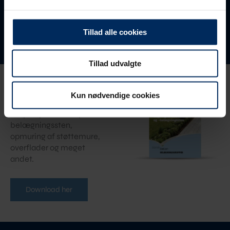
Tillad alle cookies
Tillad udvalgte
Vejledninger
Kun nødvendige cookies
Find vejledninger om
lægning af fliser og
belægningssten,
opmuring af støttemure,
overflader og meget
andet.
Download her