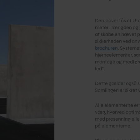
Derudover fås et U-
meter i længden og 
at skabe en hævet pl
sikkerheden ved anv
brochuren
. Systemet
hjørneelementer, sa
montage og medfører 
led”.
Dette gælder også 
Samlingen er sikret
Alle elementerne er 
væg, hvorved optima
med presenning elle
på elementerne.