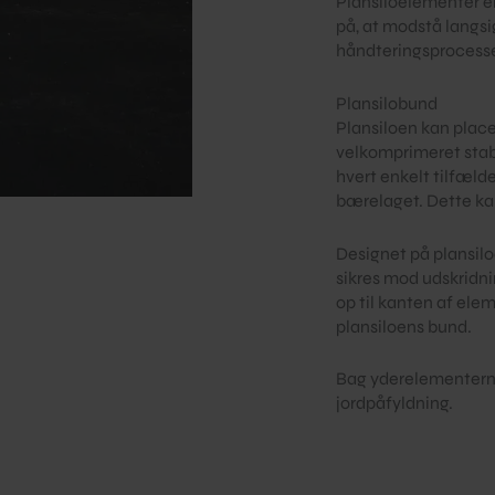
Plansiloelementer e
på, at modstå langsi
håndteringsprocessen
Plansilobund
Plansiloen kan place
velkomprimeret stabi
hvert enkelt tilfæld
bærelaget. Dette ka
Designet på plansilo
sikres mod udskridni
op til kanten af ele
plansiloens bund.
Bag yderelementerne 
jordpåfyldning.