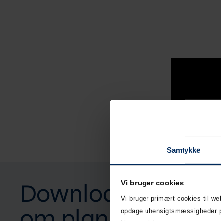
Samtykke
Vi bruger cookies
Download brochu
Vi bruger primært cookies til w
om plansiloer
opdage uhensigtsmæssigheder på 