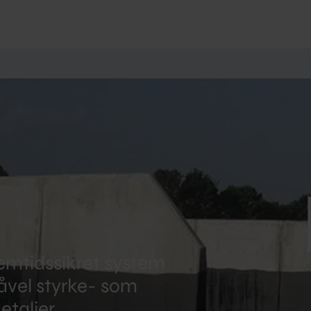
remtidssikret system
såvel styrke- som
taljer.