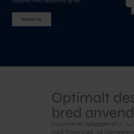
rådighed med vejledning og råd.
Kontakt os
Optimalt de
bred anvend
Systemet er opbygget af U-, L-
med tilpasnings- og hjørneelem