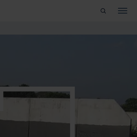
Søg
Fliser/belægning
Blokke
Rør/brønde
Vand
Aftalevilkår
Downloads
Om bæredygtighe
Job og karriere
Kontakt