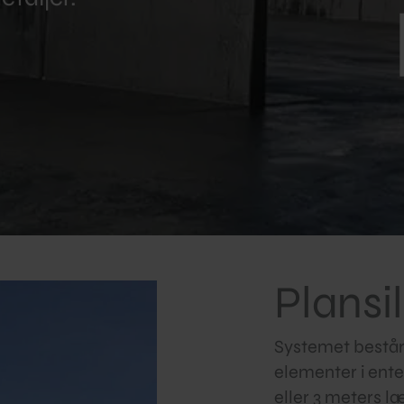
Plansi
Systemet består
elementer i ent
eller 3 meters l