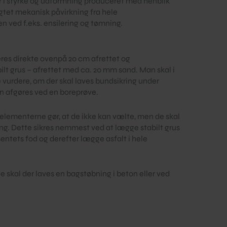
r i styrke og udformning produceret med henblik
gtet mekanisk påvirkning fra hele
 ved f.eks. ensilering og tømning.
res direkte ovenpå 20 cm afrettet og
lt grus – afrettet med ca. 20 mm sand. Man skal i
e vurdere, om der skal laves bundsikring under
n afgøres ved en boreprøve.
elementerne gør, at de ikke kan vælte, men de skal
ng. Dette sikres nemmest ved at lægge stabilt grus
mentets fod og derefter lægge asfalt i hele
skal der laves en bagstøbning i beton eller ved