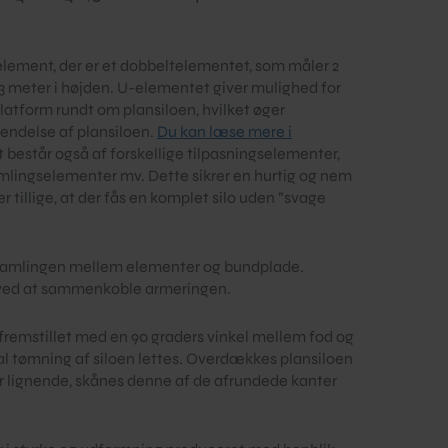
element, der er et dobbeltelementet, som måler 2
3 meter i højden. U-elementet giver mulighed for
atform rundt om plansiloen, hvilket øger
endelse af plansiloen.
Du kan læse mere i
 består også af forskellige tilpasningselementer,
mlingselementer mv. Dette sikrer en hurtig og nem
tillige, at der fås en komplet silo uden ”svage
samlingen mellem elementer og bundplade.
 ved at sammenkoble armeringen.
fremstillet med en 90 graders vinkel mellem fod og
l tømning af siloen lettes. Overdækkes plansiloen
r lignende, skånes denne af de afrundede kanter