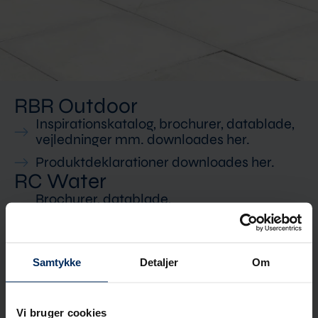
RBR Outdoor​
Inspirationskatalog, brochurer, datablade,
vejledninger mm. downloades her.
Produktdeklarationer downloades her.
RC Water
Brochurer, datablade,
opsætningsvejledninger mm downloades
her.
Samtykke
Detaljer
Om
Vi bruger cookies