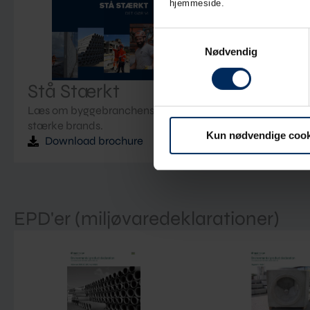
hjemmeside.
Samtykkevalg
Nødvendig
Stå Stærkt
Læs om byggebranchens
stærke brands.
Kun nødvendige cook
Download brochure
EPD'er (miljøvaredeklarationer)