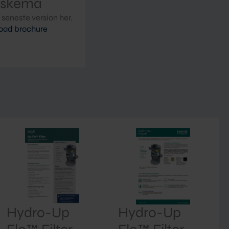
dskema
seneste version her.
oad brochure
Hydro-Up
Hydro-Up