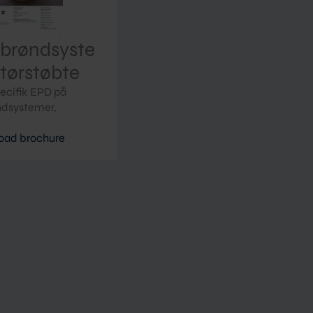
brøndsyste
 tørstøbte
ecifik EPD på
dsystemer,
oad brochure