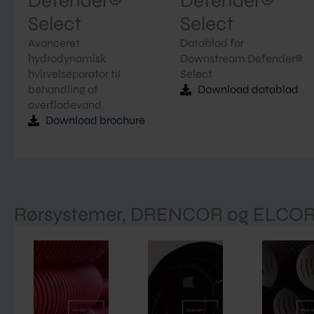
Defender®
Defender®
Select
Select
Avanceret
Datablad for
hydrodynamisk
Downstream Defender®
hvirvelseparator til
Select
behandling af
Download datablad
overfladevand.
Download brochure
Rørsystemer, DRENCOR og ELCO