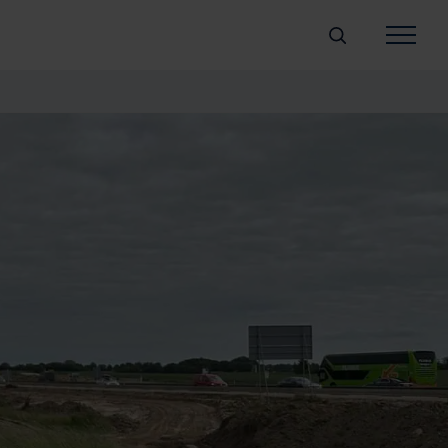
Søg
Fliser/belægning
Blokke
Rør/brønde
Vand
Aftalevilkår
Downloads
Om bæredygtighe
Job og karriere
Kontakt