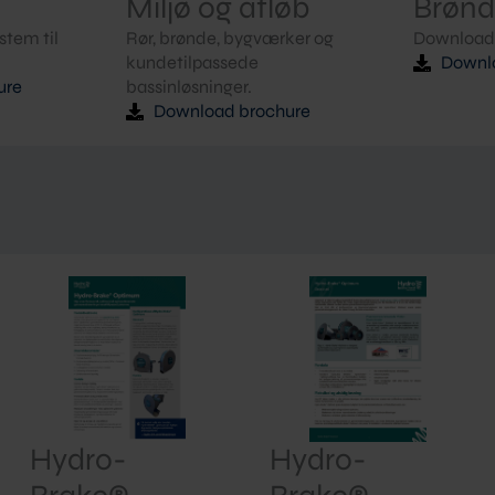
Miljø og afløb
Brøn
stem til
Rør, brønde, bygværker og
Download 
kundetilpassede
Downl
ure
bassinløsninger.
Download brochure
Hydro-
Hydro-