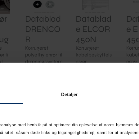
ør
Datablad
Datablad
Da
DRENCO
e ELCOR
e 
rug
R
450N
45
e
Korrugeret
Korrugeret
Korru
r til
polyethylenrør til
kabelbeskyttels
kabel
l.
dræningssystem
esrør
esrør
er
Download
D
ad
Download
brochure
b
e
brochure
Detaljer
ebanalyse med henblik på at optimere din oplevelse af vores hjemmeside
sitet, såsom døde links og tilgængelighedsfejl, samt for at analysere