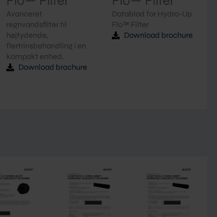
Flo™ Filter
Flo™ Filter
Avanceret
Datablad for Hydro-Up
regnvandsfilter til
Flo™ Filter
højtydende,
Download brochure
flertrinsbehandling i en
kompakt enhed.
Download brochure