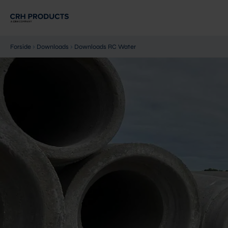
Gå
til
indholdet
Forside
›
Downloads
›
Downloads RC Water