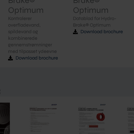
Brake®
Brake®
Optimum
Optimum
Kontrolerer
Datablad for Hydro-
overfladevand,
Brake® Optimum
spildevand og
Download brochure
kombinerede
gennemstrømninger
med tilpasset ydeevne
Download brochure
R