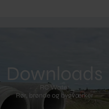
Downloads
RC Water
Rør, brønde og bygværker