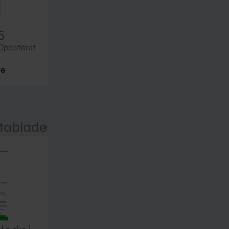
5
 Opdateret
te
tablade