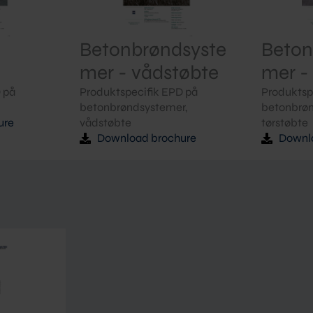
Betonbrøndsyste
Beton
mer - vådstøbte
mer -
 på
Produktspecifik EPD på
Produktsp
betonbrøndsystemer,
betonbrøn
ure
vådstøbte
tørstøbte
Download brochure
Downl