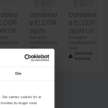
tablad
Datablad
Datablad
ELCOR
e ELCOR
e ELCOR
0N UV
750N
750N UV
geret
Korrugeret
Korrugeret
beskyttels
kabelbeskyttels
kabelbeskyttels
esrør
esrør
ownload
Download
Download
rochure
brochure
brochure
Om
. Der sættes cookies for at
 hvordan du bruger vores