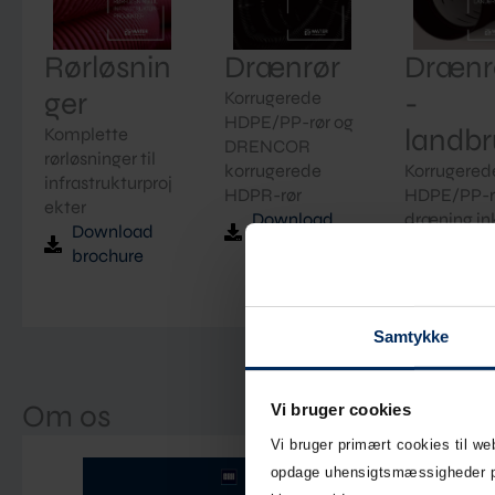
Rørløsnin
Drænrør
Drænr
ger
-
Korrugerede
HDPE/PP-rør og
landb
Komplette
DRENCOR
rørløsninger til
korrugerede
Korrugered
infrastrukturproj
HDPR-rør
HDPE/PP-rø
ekter
Download
dræning ink
Download
brochure
tilbehør
brochure
Downlo
brochur
Samtykke
Om os
Vi bruger cookies
Vi bruger primært cookies til w
opdage uhensigtsmæssigheder på 