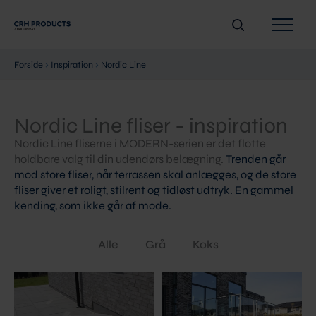
Gå
Søg
til
indholdet
Forside
›
Inspiration
›
Nordic Line
Nordic Line fliser - inspiration
Nordic Line fliserne i MODERN-serien er det flotte
holdbare valg til din udendørs belægning.
T
renden går
mod store fliser, når terrassen skal anlægges, og de store
fliser giver et roligt, stilrent og tidløst udtryk. En gammel
kending, som ikke går af mode.
Alle
Grå
Koks