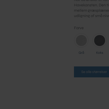
Havekansten. Den ti
mellem græsplænen 
udligning af små niv
Farve
Grå
Koks
Se alle størrelser