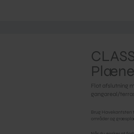
CLASS
Plæne
Flot afslutning
gangareal/terra
Brug Havekantsten t
områder og græsplæ
Når du ønsker at for