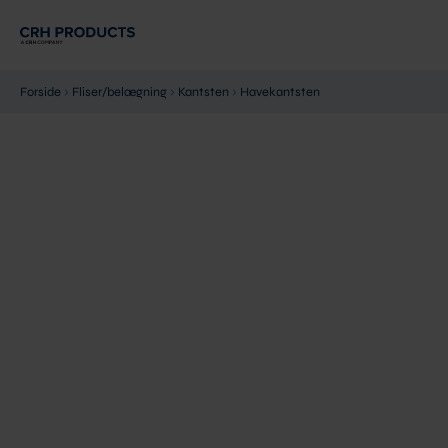
Gå
til
indholdet
Forside
›
Fliser/belægning
›
Kantsten
›
Havekantsten