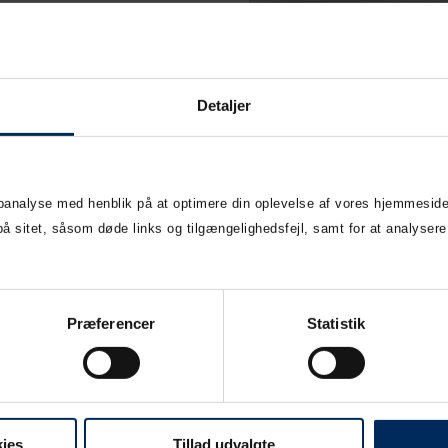
edninger
Detaljer
e vejledninger om
gekonstruktioner,
 vedligeholdelse mm.
oad her
ebanalyse med henblik på at optimere din oplevelse af vores hjemmeside
sitet, såsom døde links og tilgængelighedsfejl, samt for at analysere
Præferencer
Statistik
ies
Tillad udvalgte