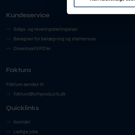
Kundeservice
Salgs- og leveringsbetingelser
Beregner for belægning og støttemure
Download EPD’er
Faktura
Faktura sendes til
faktura@crhproducts.dk
Quicklinks
Kontakt
Ledige jobs