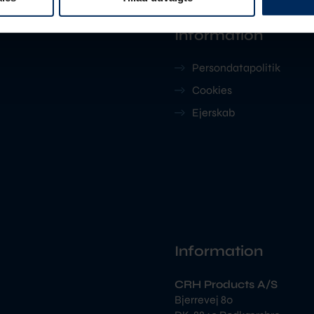
Information
Persondatapolitik
Cookies
Ejerskab
Information
CRH Products A/S
Bjerrevej 80