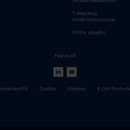
DK-8840 Rødkærsbro
T. 8665 8055
info@crhproducts.dk
CVR nr. 58048917
Følg os på
ondatapolitik
Cookies
Ejerskab
© CRH Products