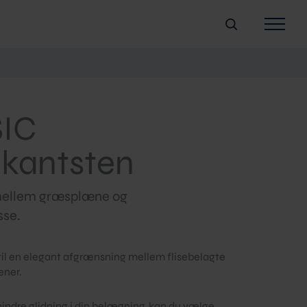
Søg
Fliser/belægning
Blokke
IC
Rør/brønde
kantsten
Vand
Aftalevilkår
 mellem græsplæne og
sse.
Downloads
Om bæredygtighe
il en elegant afgrænsning mellem flisebelagte
ner.
Job og karriere
Kontakt
hindre glidning i din belægning, kan du vælge