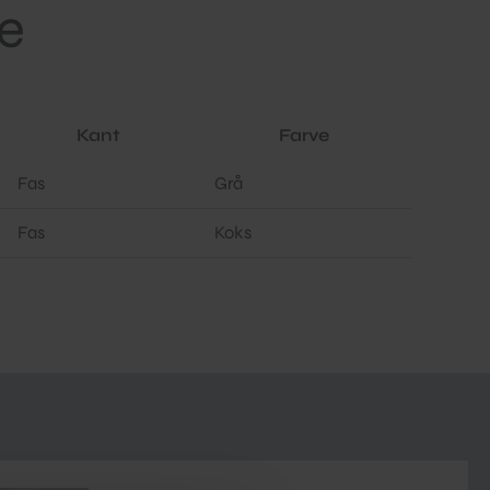
e
Kant
Farve
Fas
Grå
Fas
Koks