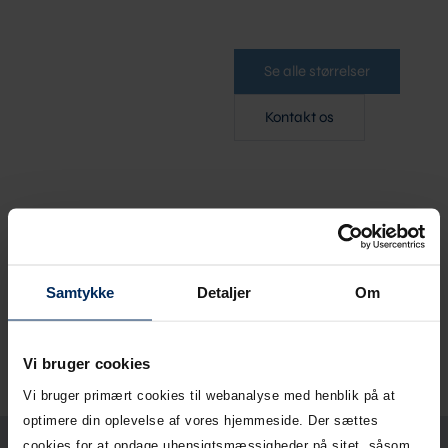
Se alle størrelser
Kontakt os
Størrelser og mængde
5235577
1200624
10 x 60 x 17,5
Grå
Samtykke
Detaljer
Om
1270886
1200225
10 x 60 x 17,5
Koks
Vi bruger cookies
Vi bruger primært cookies til webanalyse med henblik på at
optimere din oplevelse af vores hjemmeside. Der sættes
cookies for at opdage uhensigtsmæssigheder på sitet, såsom