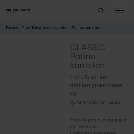
Gå
Søg
til
indholdet
Forside
›
Fliser/belægning
›
Kantsten
›
Patina kantsten
CLASSIC
Patina
kantsten
Flot afslutning
mellem græsplæne
og
gangareal/terrasse.
Skab elegante overgange i
din have eller
udendørsområde med