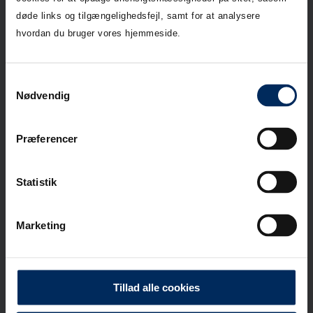
døde links og tilgængelighedsfejl, samt for at analysere
hvordan du bruger vores hjemmeside.
Vejledninger
Find diverse vejledninger
Samtykkevalg
om lægning,
Nødvendig
fugekonstruktioner,
overflader,
vedligeholdelse mm.
Præferencer
Download her
Statistik
Forhandlere
Marketing
Find nærmeste
byggemarked,
tømmerhandel eller
Tillad alle cookies
online shop .