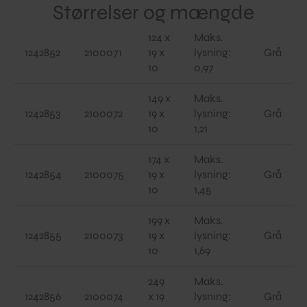
Størrelser og mængde
124 x
Maks.
1242852
2100071
19 x
lysning:
Grå
10
0,97
149 x
Maks.
1242853
2100072
19 x
lysning:
Grå
10
1,21
174 x
Maks.
1242854
2100075
19 x
lysning:
Grå
10
1,45
199 x
Maks.
1242855
2100073
19 x
lysning:
Grå
10
1,69
249
Maks.
1242856
2100074
x 19
lysning:
Grå