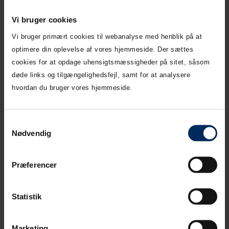
Vi bruger cookies
349
Maks.
1242872
2100091
x 19
lysning:
Grå
Vi bruger primært cookies til webanalyse med henblik på at
x 19
2,89
optimere din oplevelse af vores hjemmeside. Der sættes
cookies for at opdage uhensigtsmæssigheder på sitet, såsom
124 x
Maks.
døde links og tilgængelighedsfejl, samt for at analysere
1242873
2100092
19 x
lysning:
Grå
hvordan du bruger vores hjemmeside.
23
0,97
149 x
Maks.
Samtykkevalg
1242874
2100093
19 x
lysning:
Grå
Nødvendig
23
1,21
174 x
Maks.
Præferencer
1242875
2100096
19 x
lysning:
Grå
23
1,45
Statistik
199 x
Maks.
1242876
2100094
19 x
lysning:
Grå
23
1,69
Marketing