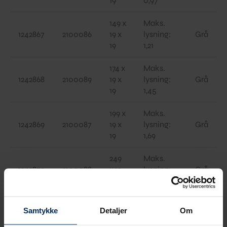
19
0,97
149 x
Maks.
1242867
2100086
19 x
lysning:
Grå
19
1,21
174 x
Maks.
1242868
2100089
19 x
lysning:
Grå
19
1,45
199 x
Maks.
1242869
2100087
19 x
lysning:
Grå
19
1,69
249
Maks.
1242870
2100088
x 19
lysning:
Grå
x 19
1,93
299 x
Maks.
Samtykke
Detaljer
Om
1242871
2100090
19 x
lysning:
Grå
19
2,41