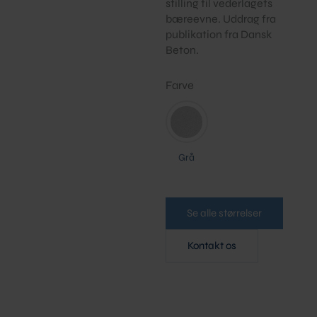
stilling til vederlagets
bæreevne. Uddrag fra
publikation fra Dansk
Beton.
Farve
Grå
Se alle størrelser
Kontakt os