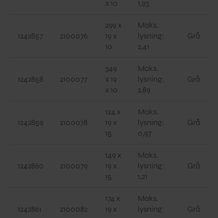
x 10
1,93
299 x
Maks.
1242857
2100076
19 x
lysning:
Grå
10
2,41
349
Maks.
1242858
2100077
x 19
lysning:
Grå
x 10
2,89
124 x
Maks.
1242859
2100078
19 x
lysning:
Grå
15
0,97
149 x
Maks.
1242860
2100079
19 x
lysning:
Grå
15
1,21
174 x
Maks.
1242861
2100082
19 x
lysning:
Grå