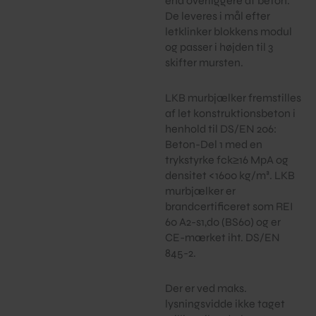
end overliggere af beton.
De leveres i mål efter
letklinker blokkens modul
og passer i højden til 3
skifter mursten.
LKB murbjælker fremstilles
af let konstruktionsbeton i
henhold til DS/EN 206:
Beton-Del 1 med en
trykstyrke fck≥16 MpA og
densitet <1600 kg/m³. LKB
murbjælker er
brandcertificeret som REI
60 A2-s1,d0 (BS60) og er
CE-mærket iht. DS/EN
845-2.
Der er ved maks.
lysningsvidde ikke taget