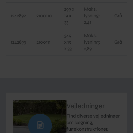
299 x
Maks.
1242892
2100110
19 x
lysning:
Grå
33
2,41
349
Maks.
1242893
2100111
x 19
lysning:
Grå
x 33
2,89
Vejledninger
Find diverse vejledninger
om lægning,
fugekonstruktioner,