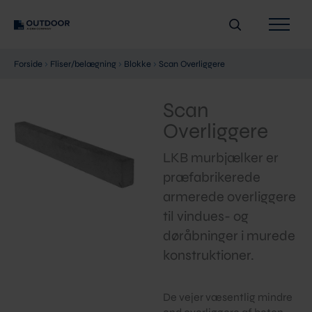
Gå
Søg
til
indholdet
Forside
›
Fliser/belægning
›
Blokke
›
Scan Overliggere
Scan
Overliggere
LKB murbjælker er
præfabrikerede
armerede overliggere
til vindues- og
døråbninger i murede
konstruktioner.
De vejer væsentlig mindre