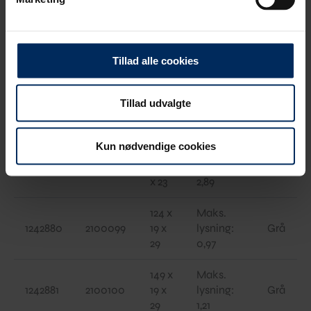
249
Maks.
1242877
2100095
x 19
lysning:
Grå
x 23
1,93
Tillad alle cookies
299 x
Maks.
Tillad udvalgte
1242878
2100097
19 x
lysning:
Grå
23
2,41
Kun nødvendige cookies
349
Maks.
1242879
2100098
x 19
lysning:
Grå
x 23
2,89
124 x
Maks.
1242880
2100099
19 x
lysning:
Grå
29
0,97
149 x
Maks.
1242881
2100100
19 x
lysning:
Grå
29
1,21