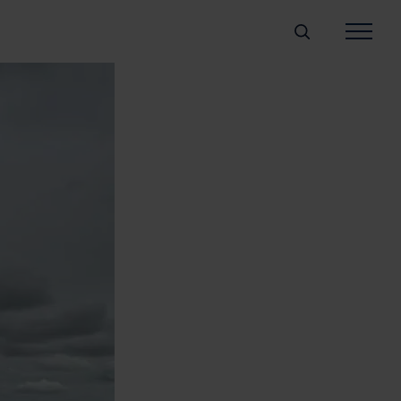
Søg
Fliser/belægning
Blokke
Rør/brønde
Vand
Aftalevilkår
Downloads
Om bæredygtighe
Job og karriere
Kontakt