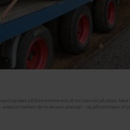
kæmpe bygværk på ikke mindre end 28 ton blev sat på plads. Me
– præcist mellem de to rør som planlagt – og påfyldningen af 