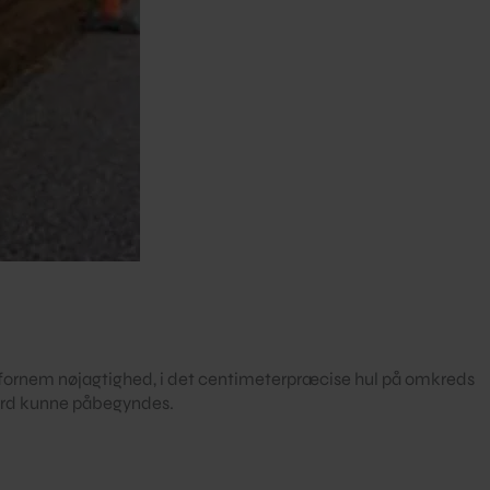
d fornem nøjagtighed, i det centimeterpræcise hul på omkreds
jord kunne påbegyndes.