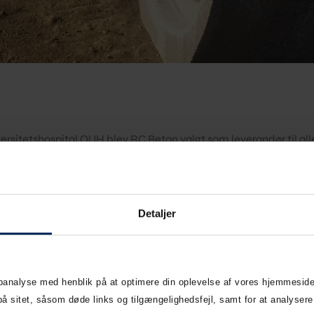
itetshospital OUH blev RC Beton valgt som leverandør til alle rø
n største var over 200 m lang, 5 m i bred og over 4 m
Detaljer
ebanalyse med henblik på at optimere din oplevelse af vores hjemmeside
sitet, såsom døde links og tilgængelighedsfejl, samt for at analysere