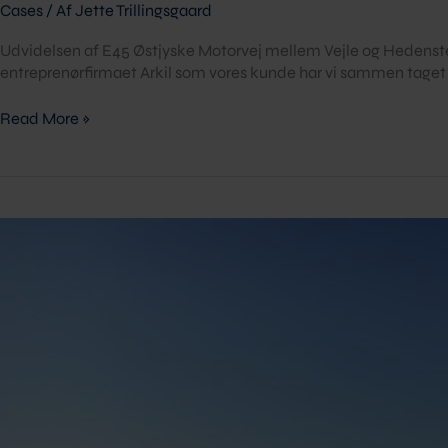
Cases
/ Af
Jette Trillingsgaard
Udvidelsen af E45 Østjyske Motorvej mellem Vejle og Hedensted 
entreprenørfirmaet Arkil som vores kunde har vi sammen taget fa
Read More »
Rør
og
brønde,
OUH
Odense