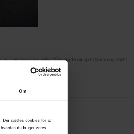
r, brønde og tunneler. Vi leverede rør op til Ø1600 og dertil
Om
. Der sættes cookies for at
 hvordan du bruger vores