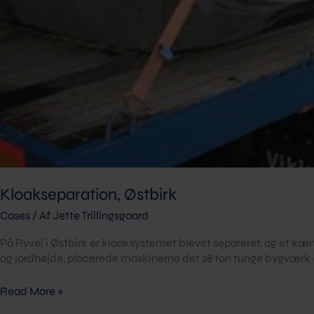
Kloakseparation, Østbirk
Cases
/ Af
Jette Trillingsgaard
På Ryvej i Østbirk er kloaksystemet blevet separeret, og et 
og jordhøjde, placerede maskinerne det 28 ton tunge bygværk 
Read More »