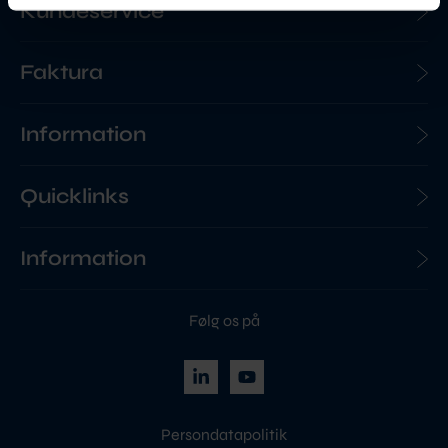
Kundeservice
Faktura
Information
Quicklinks
Information
Følg os på
Persondatapolitik