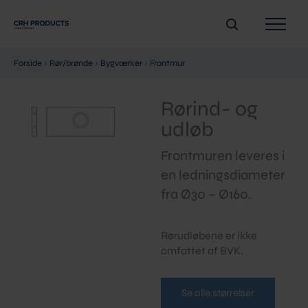
Gå
Søg
til
indholdet
Forside
›
Rør/brønde
›
Bygværker
›
Frontmur
Rørind- og
udløb
Frontmuren leveres i
en ledningsdiameter
fra Ø30 – Ø160.
Rørudløbene er ikke
omfattet af BVK.
Se alle størrelser