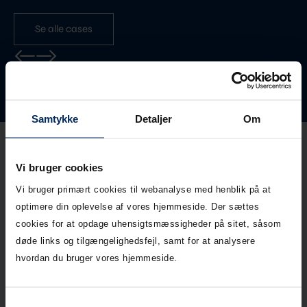
Se alle cases
Samtykke
Detaljer
Om
Vi bruger cookies
Vejledninger
Vi bruger primært cookies til webanalyse med henblik på at
optimere din oplevelse af vores hjemmeside. Der sættes
Find for drift- og
cookies for at opdage uhensigtsmæssigheder på sitet, såsom
vedligehold af
betonbrønde, betonrør,
døde links og tilgængelighedsfejl, samt for at analysere
bygværker og
hvordan du bruger vores hjemmeside.
nedløbsbrønde.
Download her
Samtykkevalg