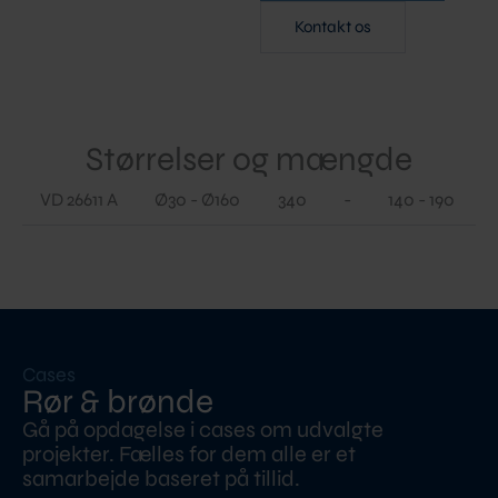
Kontakt os
Størrelser og mængde
VD 26611 A
Ø30 - Ø160
340
-
140 - 190
Cases
Rør & brønde
Gå på opdagelse i cases om udvalgte
projekter. Fælles for dem alle er et
samarbejde baseret på tillid.