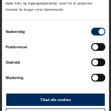
døde links og tilgængelighedsfejl, samt for at analysere
hvordan du bruger vores hjemmeside.
Vejledninger
Find for drift- og
vedligehold af
Samtykkevalg
betonbrønde, betonrør,
Nødvendig
bygværker og
nedløbsbrønde.
Præferencer
Download her
Statistik
Marketing
Brøndskema
Download seneste
brøndskema her.
Tillad alle cookies
Download her