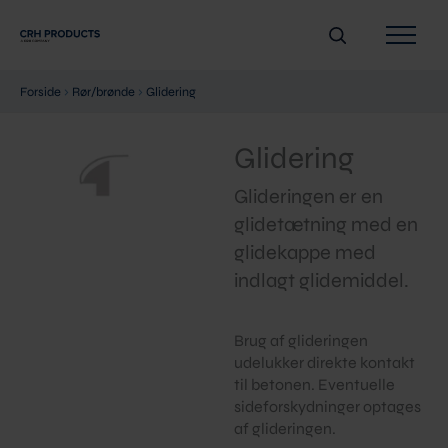
Gå
Søg
til
indholdet
Forside
›
Rør/brønde
›
Glidering
Glidering
Glideringen er en
glidetætning med en
glidekappe med
indlagt glidemiddel.
Brug af glideringen
udelukker direkte kontakt
til betonen. Eventuelle
sideforskydninger optages
af glideringen.