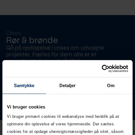
Cases
Rør & brønde
Gå på opdagelse i cases om udvalgte
projekter. Fælles for dem alle er et
samarbejde baseret på tillid.
Se alle cases
Samtykke
Detaljer
Om
Vi bruger cookies
Vi bruger primært cookies til webanalyse med henblik på at
optimere din oplevelse af vores hjemmeside. Der sættes
cookies for at opdage uhensigtsmæssigheder på sitet, såsom