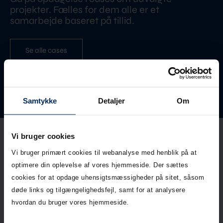
projekter. Fælles for dem alle er et
samarbejde baseret på tillid.
Se alle cases
Samtykke
Detaljer
Om
Vi bruger cookies
Vi bruger primært cookies til webanalyse med henblik på at
Vejledninger
optimere din oplevelse af vores hjemmeside. Der sættes
cookies for at opdage uhensigtsmæssigheder på sitet, såsom
Find for drift- og
døde links og tilgængelighedsfejl, samt for at analysere
vedligehold af
hvordan du bruger vores hjemmeside.
betonbrønde, betonrør,
bygværker og