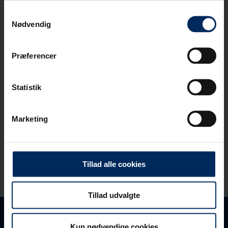
nedløbsbrønde.
Samtykkevalg
Download her
Nødvendig
Præferencer
Brøndskema
Statistik
Download seneste
brøndskema her.
Marketing
Download her
Tillad alle cookies
Tillad udvalgte
Kun nødvendige cookies