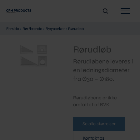
Gå
Søg
til
indholdet
Forside
›
Rør/brønde
›
Bygværker
›
Rørudløb
Rørudløb
Rørudløbene leveres i
en ledningsdiameter
fra Ø30 – Ø180.
Rørudløbene er ikke
omfattet af BVK.
Se alle størrelser
Kontakt os