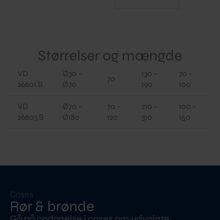
Størrelser og mængde
VD
Ø30 -
130 -
70 -
70
26601 B
Ø70
190
100
VD
Ø70 -
70 -
210 -
100 -
26603 B
Ø180
120
310
150
Cases
Rør & brønde
Gå på opdagelse i cases om udvalgte